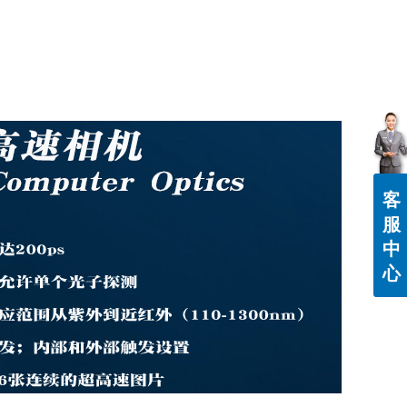
客
服
中
心